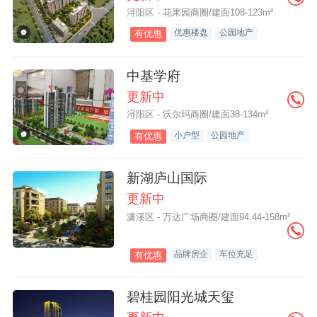
浔阳区 - 花果园商圈/建面108-123m²
优惠楼盘
公园地产
有优惠
中基学府
更新中
浔阳区 - 沃尔玛商圈/建面38-134m²
小户型
公园地产
有优惠
新湖庐山国际
更新中
濂溪区 - 万达广场商圈/建面94.44-158m²
品牌房企
车位充足
有优惠
碧桂园阳光城天玺