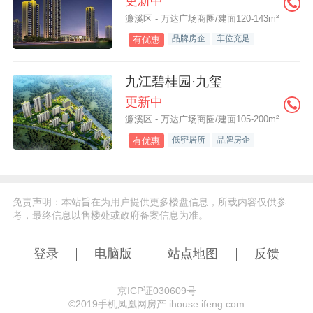
更新中
濂溪区 - 万达广场商圈/建面120-143m²
品牌房企
车位充足
有优惠
九江碧桂园·九玺
更新中
濂溪区 - 万达广场商圈/建面105-200m²
低密居所
品牌房企
有优惠
免责声明：本站旨在为用户提供更多楼盘信息，所载内容仅供参
考，最终信息以售楼处或政府备案信息为准。
登录
电脑版
站点地图
反馈
京ICP证030609号
©️2019手机凤凰网房产 ihouse.ifeng.com