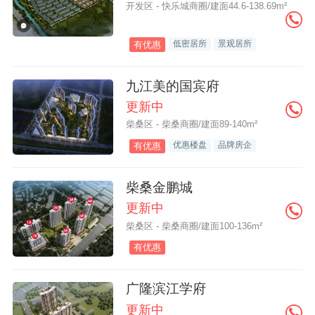
开发区 - 快乐城商圈/建面44.6-138.69m²
低密居所
景观居所
有优惠
九江美的国宾府
更新中
柴桑区 - 柴桑商圈/建面89-140m²
优惠楼盘
品牌房企
有优惠
柴桑金鹏城
更新中
柴桑区 - 柴桑商圈/建面100-136m²
有优惠
广隆滨江学府
更新中